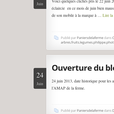
Voici quelques clichés pris le 22 juin 
Juin
éclaircie en ce mois de juin bien maus
de son mobile à la marque à …
Lire l
Publié par
Paniersdelaferme
dans
C
arbres
,
fruits
,
legumes
,
philippe
,
phot
Ouverture du bl
24
24 juin 2013, date historique pour les 
Juin
l’AMAP de la ferme.
Publié par
Paniersdelaferme
dans
D