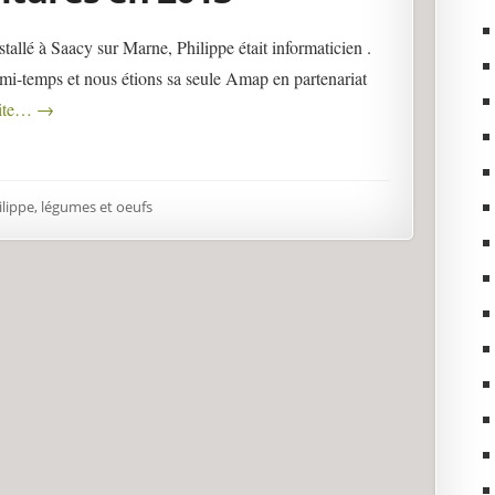
tallé à Saacy sur Marne, Philippe était informaticien .
mi-temps et nous étions sa seule Amap en partenariat
uite…
→
lippe, légumes et oeufs