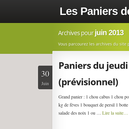
Les Paniers d
juin 2013
Archives pour
Vous parcourez les archives du site 
Paniers du jeudi 
30
(prévisionnel)
Juin
Grand panier : 1 chou cabus 1 chou po
kg de fèves 1 bouquet de persil 1 bott
salade des noix 1 ou …
Lire la suite