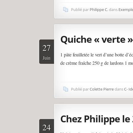
Publié par
Philippe C.
dans
Exemple
Quiche « verte »
27
1 pâte feuilletée le vert d’une botte d’
Juin
de crème fraîche 250 g de lardons 1 mo
Publié par
Colette Pierre
dans
C- Id
Chez Philippe le 
24