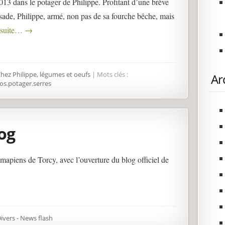
2013 dans le potager de Philippe. Profitant d’une brève
sade, Philippe, armé, non pas de sa fourche bêche, mais
a suite…
→
hez Philippe, légumes et oeufs
| Mots clés :
Ar
os
,
potager
,
serres
og
amapiens de Torcy, avec l’ouverture du blog officiel de
ivers - News flash