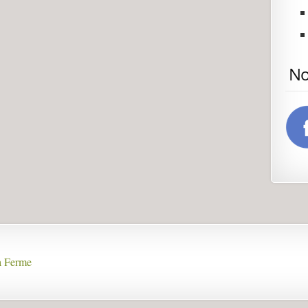
No
la Ferme