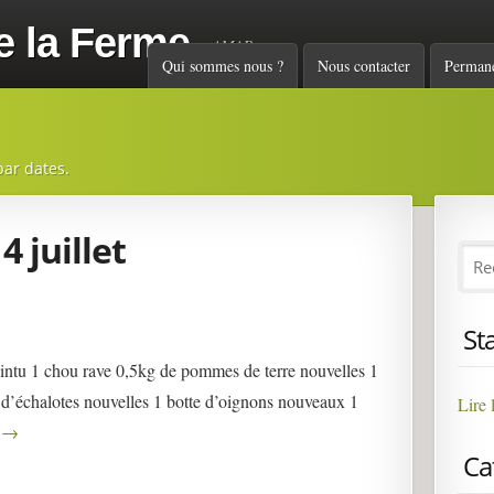
e la Ferme
AMAP
Menu principal
Qui sommes nous ?
Nous contacter
Perman
par dates.
4 juillet
St
intu 1 chou rave 0,5kg de pommes de terre nouvelles 1
e d’échalotes nouvelles 1 botte d’oignons nouveaux 1
Lire 
…
→
Ca