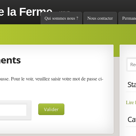
e la Ferme
AMAP
Menu principal
Qui sommes nous ?
Nous contacter
Perman
ments
se. Pour le voir, veuillez saisir votre mot de passe ci-
St
Lire 
Ca