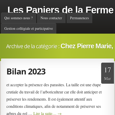
Les Paniers de la Ferme
Menu principal
Qui sommes nous ?
Nous contacter
Permanences
Gestion collégiale et participative
Chez Pierre Marie,
Archive de la catégorie :
17
Bilan 2023
Mar
et accepter la présence des parasites. La taille est une étape
crutiale du travail de l’arboriculteur car elle doit anticiper et
préserver les rendements. Il est également attentif aux
conditions climatiques, afin de notamment de préserver ses
arbres du gel …
Lire la suite…
→