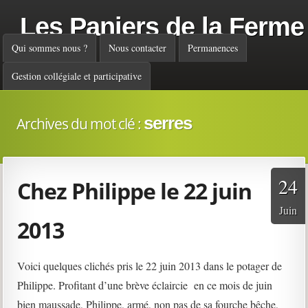
Les Paniers de la Ferme
Menu principal
Qui sommes nous ?
Nous contacter
Permanences
Gestion collégiale et participative
serres
Archives du mot clé :
24
Chez Philippe le 22 juin
Juin
2013
Voici quelques clichés pris le 22 juin 2013 dans le potager de
Philippe. Profitant d’une brève éclaircie en ce mois de juin
bien maussade, Philippe, armé, non pas de sa fourche bêche,