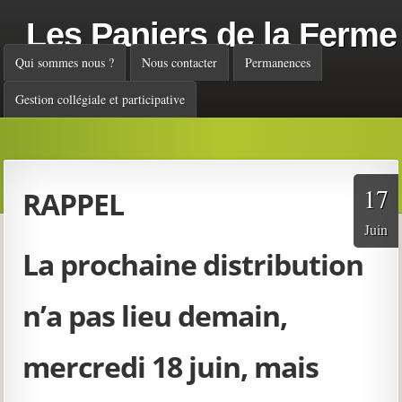
Les Paniers de la Ferme
Menu principal
Qui sommes nous ?
Nous contacter
Permanences
Gestion collégiale et participative
17
RAPPEL
Juin
La prochaine distribution
n’a pas lieu demain,
mercredi 18 juin, mais