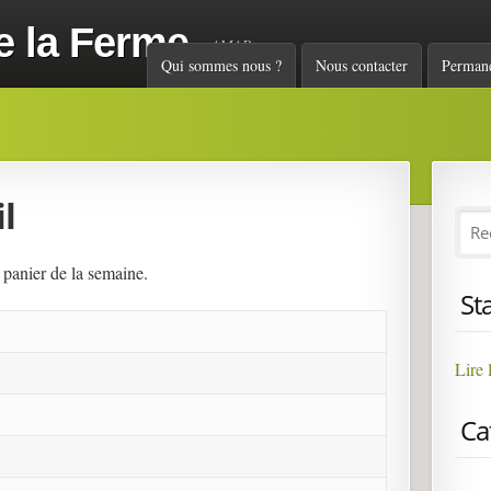
e la Ferme
AMAP
Menu principal
Qui sommes nous ?
Nous contacter
Perman
l
 panier de la semaine.
St
Lire 
Ca