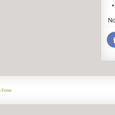
No
la Ferme