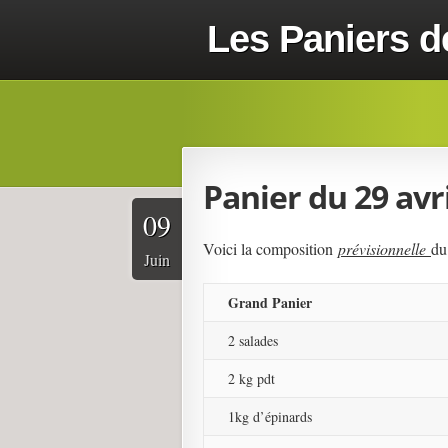
Les Paniers d
Panier du 29 avri
09
Voici la composition
prévisionnelle
du
Juin
Grand Panier
2 salades
2 kg pdt
1kg d’épinards