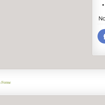
No
la Ferme